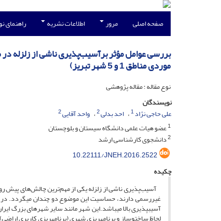
صفحه اصلی
مرور
اطلاعات نشریه
راهنمای ن
موردی مناطق 1 و 5 شهر تبریز)
نوع مقاله : مقاله پژوهشی
نویسندگان
2
2
1
علی حاجی نژاد
احد بدلی
واحد آقایی
1
عضو هیات علمی دانشگاه سیستان و بلوچستان
2
دانشجوی کارشناسی ارشد
10.22111/JNEH.2016.2522
چکیده
آسیب‌پذیری ناشی از زلزله یکی از مهم‌ترین چالش‌های پیش ر
غیررسمی دارند، حساسیت این موضوع دو چندان می­گردد. در این
آسیب­پذیری بالا می­باشد.این شهر مانند سایر شهرهای بزرگ ایران
لحاظ ساخت­و­ساز و برنامه­ریزی شهری (برنامه­ریزی کاربری اراضی)