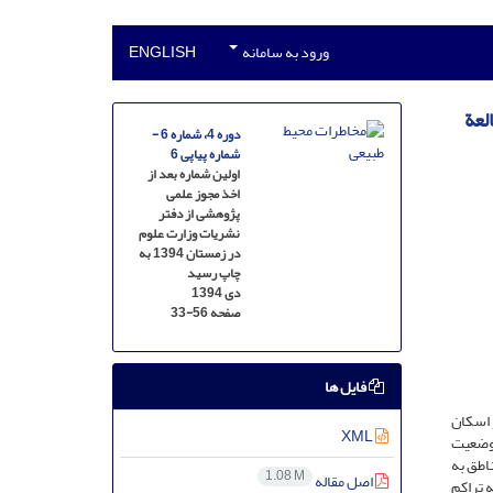
ورود به سامانه
ENGLISH
 دارای سکونت‌گاه‌های غیررسمی با استفاده از GIS (مطالعة
دوره 4، شماره 6 -
شماره پیاپی 6
اولین شماره بعد از
اخذ مجوز علمی
پژوهشی از دفتر
نشریات وزارت علوم
در زمستان 1394 به
چاپ رسید
دی 1394
صفحه
33-56
فایل ها
 اسکان
XML
 وضعیت
ناطق به
1.08 M
اصل مقاله
ه تراکم