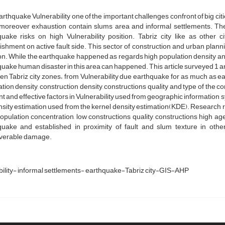
rthquake Vulnerability one of the important challenges confront of big citie
 moreover exhaustion contain slums area and informal settlements. The 
uake risks on high Vulnerability position. Tabriz city like as other c
ishment on active fault side. This sector of construction and urban plann
on. While the earthquake happened as regards high population density and 
uake human disaster in this area can happened. This article surveyed 1 and
n Tabriz city zones، from Vulnerability due earthquake for as much as ear
tion density, construction density, constructions quality and type of the co
 and effective factors in Vulnerability used from geographic information
nsity estimation used from the kernel density estimation(KDE). Research r
opulation concentration, low constructions quality, constructions high ag
quake and established in proximity of fault and slum texture in oth
overable damage.
bility- informal settlements- earthquake-Tabriz city-GIS-AHP