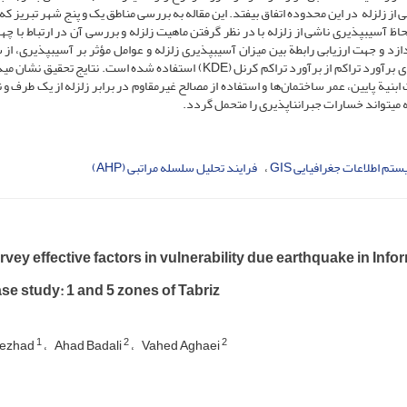
 از زلزله در این محدوده اتفاق بیفتد. این مقاله به بررسی مناطق یک و پنج شهر تبریز که
ظ آسیب­پذیری ناشی از زلزله با در نظر گرفتن ماهیت زلزله و بررسی آن در ارتباط با چه
ازد و جهت ارزیابی رابطة بین میزان آسیب­پذیری زلزله و عوامل مؤثر بر آسیب­پذیری، از
اطلاعات جغرافیایی GISو مدل تحلیل سلسله مراتبی (AHP)و برای برآورد تراکم از برآورد تراکم کرنل (KDE) استفاده شده است. نتایج 
ابنیة پایین، عمر ساختمان‌ها و استفاده از مصالح غیرمقاوم در برابر زلزله از یک طرف و
ی­تواند خسارات جبران­ناپذیری را متحمل گردد.
تم اطلاعات جغرافیایی GIS
فرایند تحلیل سلسله مراتبی (AHP)
vey effective factors in vulnerability due earthquake in Inform
se study: 1 and 5 zones of Tabriz
1
2
2
inezhad
Ahad Badali
Vahed Aghaei