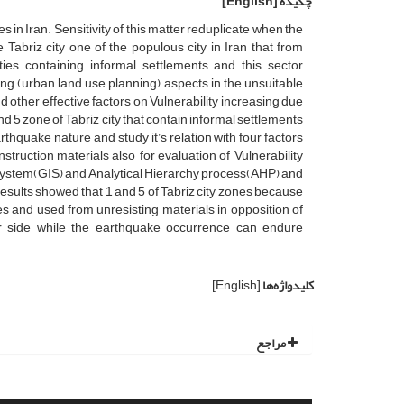
چکیده
[English]
s in Iran. Sensitivity of this matter reduplicate when the
Tabriz city one of the populous city in Iran that from
ities containing informal settlements and this sector
ing (urban land use planning) aspects in the unsuitable
other effective factors on Vulnerability increasing due
 5 zone of Tabriz city that contain informal settlements
thquake nature and study it’s relation with four factors
nstruction materials also for evaluation of Vulnerability
 system(GIS) and Analytical Hierarchy process(AHP) and
esults showed that 1 and 5 of Tabriz city zones because
es and used from unresisting materials in opposition of
er side while the earthquake occurrence can endure
کلیدواژه‌ها
[English]
مراجع