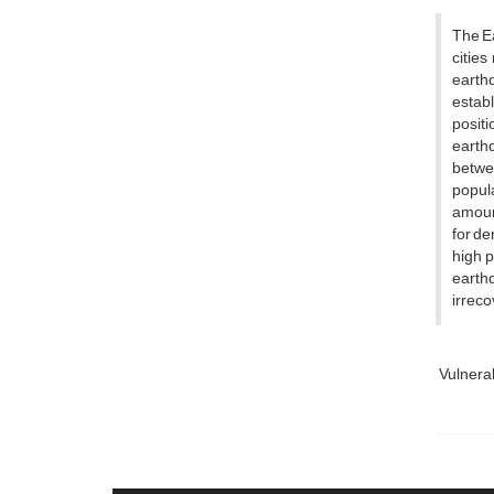
The Ea
cities
earthq
establ
positi
earthq
betwee
popula
amount
for de
high p
earth
irrec
Vulnera