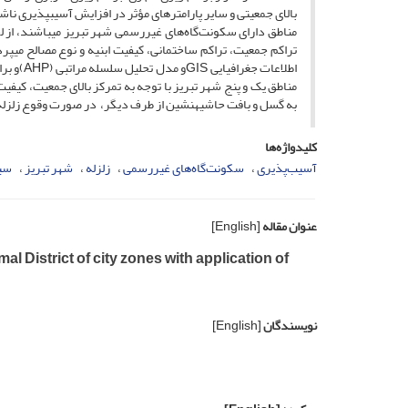
بالای جمعیتی و سایر پارامترهای مؤثر در افزایش آسیب­پذیری ناشی
مناطق دارای سکونت‌گاه‌های غیررسمی شهر تبریز می­باشند، از لحا
تراکم جمعیت، تراکم ساختمانی، کیفیت ابنیه و نوع مصالح می­پرد
مناطق یک و پنج شهر تبریز با توجه به تمرکز بالای جمعیت، کیفیت 
به گسل و بافت حاشیه­نشین از طرف دیگر، در صورت وقوع زلزله م
کلیدواژه‌ها
آسیب‌پذیری
سکونت‌گاه‌های غیررسمی
زلزله
شهر تبریز
سیس
عنوان مقاله
[English]
al District of city zones with application of
نویسندگان
[English]