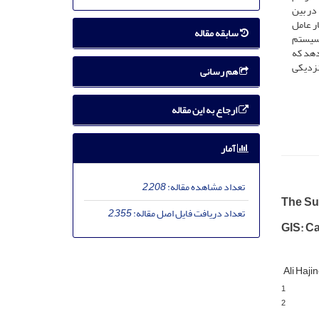
 در بین
ار عامل
سابقه مقاله
 سیستم
تحقیق نشان می­دهد که
 نزدیکی
هم رسانی
ارجاع به این مقاله
آمار
تعداد مشاهده مقاله:
2,208
The Sur
تعداد دریافت فایل اصل مقاله:
2,355
GIS: Ca
Ali Haj
1
2