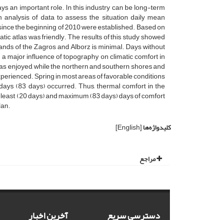
ays an important role. In this industry can be long-term
 analysis of data to assess the situation daily mean
 since the beginning of 2010 were established. Based on
tic atlas was friendly. The results of this study showed
hlands of the Zagros and Alborz is minimal. Days without
g a major influence of topography on climatic comfort in
s enjoyed, while the northern and southern shores and
erienced. Spring in most areas of favorable conditions
days (83 days) occurred. Thus, thermal comfort in the
 at least (20 days) and maximum (83 days) days of comfort
lan.
کلیدواژه‌ها
[English]
مراجع
دسترسی سریع
آخرین اخبار