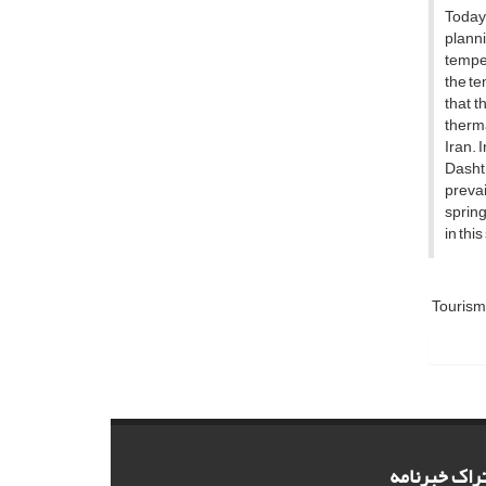
Today,
plann
temper
the te
that t
therma
Iran. 
Dasht-
preva
spring
in thi
Touris
راک خبرنامه