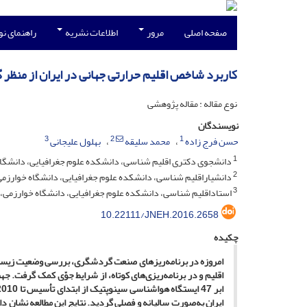
صفحه اصلی
مرور
اطلاعات نشریه
راهنمای ن
کاربرد شاخص اقلیم حرارتی جهانی در ایران از منظ
نوع مقاله : مقاله پژوهشی
نویسندگان
3
2
1
حسن فرج زاده
محمد سلیقه
بهلول علیجانی
1
دانشجوی دکتری اقلیم شناسی، دانشکده علوم جغرافیایی، دانشگاه خ
2
دانشیاراقلیم شناسی، دانشکده علوم جغرافیایی، دانشگاه خوارزمی، 
3
استاداقلیم شناسی، دانشکده علوم جغرافیایی، دانشگاه خوارزمی، ت
10.22111/JNEH.2016.2658
چکیده
امروزه در برنامه‌ریزهای صنعت گردشگری، بررسی وضعیت زیست اقل
اقلیم و در برنامه‌ریزی‌های کوتاه، از شرایط جوّی کمک گرفت. ج
ابر 47 ایستگاه هواشناسی سینوپتیک از ابتدای تأسیس تا 2010 استفاده شد. بر اساس آستانه‌های دمایی شاخص
ایران به‌صورت سالیانه و فصلی گردید. نتایج این مطالعه نشان دا