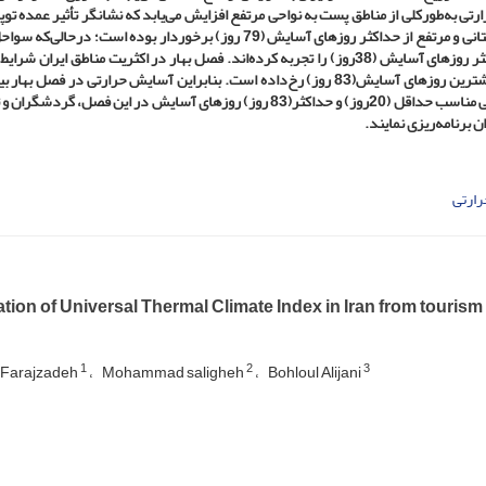
ی به‌طورکلی از مناطق پست به نواحی مرتفع افزایش می‌یابد که نشانگر تأثیر عمده توپ
در فصل تابستان مناطق کوهستانی و مرتفع از حداکثر روزهای آسایش (79 روز) برخوردار بوده است؛ درحا
شمالی و جنوبی و دشت لوت در طول فصل زمستان و پاییز حداکثر روزهای آسایش (38روز) را تجربه کرده‌اند. فصل بهار در اکثریت مناطق ایر
آسایش حاکم بوده است. طی این فصل در مناطق کوهستانی، بیشترین روزهای آسایش(83 روز) رخ‌داده است. بنابراین آسایش حرارتی در فص
مساحت مکانی ایران را دربر گرفته است و با توجه به توزیع فضایی مناسب حداقل (20روز) و حداکثر(83 روز) روزهای آسایش در این فصل،
برنامه‌ریزی نمایند.
ارتی
tion of Universal Thermal Climate Index in Iran from tourism
1
2
3
 Farajzadeh
Mohammad saligheh
Bohloul Alijani