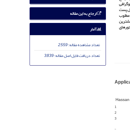
وگرافی
لی‌که سواحل پست
ارجاع به این مقاله
ان شرایط مطلوب
ل بهار بیشترین
 گردشگران و تورهای
آمار
تعداد مشاهده مقاله:
2,559
تعداد دریافت فایل اصل مقاله:
3,839
Applica
Hassan
1
2
3