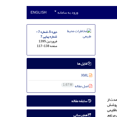
ورود به سامانه
ENGLISH
دوره 5، شماره 7 -
شماره پیاپی 7
فروردین 1395
صفحه
117-138
فایل ها
XML
1.67 M
اصل مقاله
مدت از
سابقه مقاله
و پوشش
اقلیمی
هم رسانی
ی مرتفع