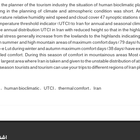
 the planner of the tourism industry, the situation of human bioclimatic pl
ing in the planning of climate and atmospheric condition was short. An
ature, relative humidity, wind speed and cloud cover 47 synoptic stations
mperature threshold indicator (UTCI) to Iran for annual and seasonal clima
he annual distribution UTCI in Iran with reduced height so that in the hig
l stress generally increase from the lowlands to the highlands, indicatin
In summer and high mountain areas of maximum comfort days (79 days) ha
e Lut during winter and autumn maximum comfort days (38 days) have exp
iled comfort. During this season of comfort in mountainous areas Most 
 largest area where Iran is taken and given to the unstable distribution of
s season, tourists and tourism can use your trips to different regions of Iran p
m
human bioclimatic
UTCI
thermal comfort
Iran
اشت