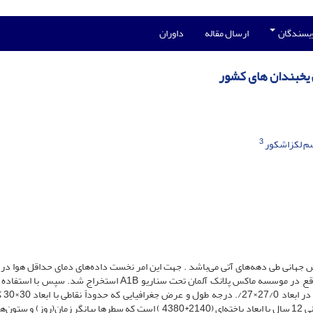
ویسندگان
ارسال مقاله
داوران
ی یخبندان های کشور
3
م لکزاشکور
 جهانی طی دهه‌های آتی می‌باشد . جهت این امر نخست داده‌های دمای حداقل هوا در د
زمانی 2026-2015 و 2050-2039 از پایگاه داده EH5OM واقع در موسسه ماکس پلانک آلمان تحت سناریو A1B استخراج شد
دینامیکی اقلیم من
مساحت ایران را پوشش می‌دهند ریزمقیاس گردید. هر بازه زمانی 12 سال با ابعاد یاخته‌ای (2140*4380 ) است که سطرها بیانگر زمان(ر