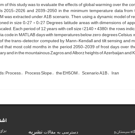
m of this study was to evaluate the effects of global warming over the comi
ds 2015-2026 and 2039-2050 in the minimum temperature data from t
 was extracted under A1B scenario. Then, using a dynamic model of regi
oned in size 0/27 × 0/27 Degrees latitude areas with dimensions of app
aled. Each period of 12 years with cell size (2140 * 4380), the rows indi
 via code in MATLAB days with temperatures below zero degrees Celsius, w
 of the trans-detector computed by Mann-Kendall and tilt sensing and m
d that most cold months in the period 2050-2039 of frost days over the
ry and in the mountainous Zagros and Alborz heights of Azerbaijan and 
s: Process
Process Slope
the EH5OM
Scenario A1B
Iran
اشت
برای
اه سیستان و
نشریه
دسترسی به مقالات