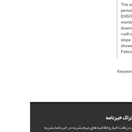
The ai
perio
EH5OM
menti
downsc
(cell)
slope
showe
Februa
Keyword
راک خبرنامه
 دریافت اخبار و اطلاعیه های مهم نشریه در خبرنامه نشریه