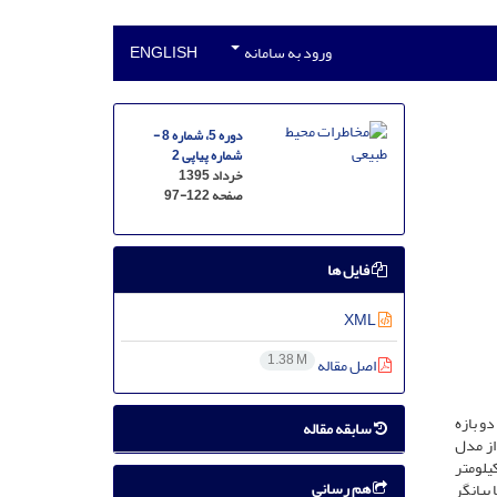
ورود به سامانه
ENGLISH
دوره 5، شماره 8 -
شماره پیاپی 2
خرداد 1395
صفحه
97-122
فایل ها
XML
1.38 M
اصل مقاله
و بازه
سابقه مقاله
. سپس با استفاده از مدل
طقه‌ای دمای حداقل در دو بازه زمانی مذکور در ابعاد 27/0×27/. درجه طول و عرض جغرافیایی که حدوداً نقاطی با ابعاد 30×30 کیلومتر
هم رسانی
وز) و ستون‌ها بیانگر