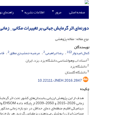
صفحه اصلی
مرور
اطلاعات نشریه
راهنمای ن
دورنمای اثر گرمایش جهانی بر تغییرات مکانی_ زمان
نوع مقاله : مقاله پژوهشی
نویسندگان
2
2
1
کمال امیدوار
رضا ابراهیمی
مرضیه جمشیدی مطلق
قاس
1
استاد اب وهواشناسی دانشگاه یزد، یزد، ایران
2
دانشگاه یزد
3
دانشگاه گلستان
10.22111/JNEH.2016.2847
چکیده
هدف از این پژوهش ارزیابی یخبندان‌های کشور تحت اثر گرمایش