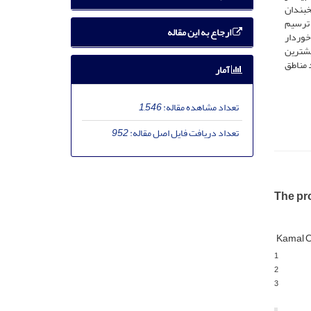
زهای یخبندان
 ترسیم
ارجاع به این مقاله
ل در بازه زمانی 2050-2039 از روزهای یخبندان بیشتری نسبت به بازه زمانی 2026-2015 برخوردار
 و خراسان با 300 روز نمایان است. بیشترین
ب روند مناطق
آمار
تعداد مشاهده مقاله:
1,546
تعداد دریافت فایل اصل مقاله:
952
The pro
Kamal 
1
2
3