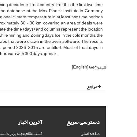
ng decades is frost country. For this, the first two time
he database at the Max Planck Institute in Germany
onal climate temperature in at least two time periods
roximately 30 × 30 km, covering an area of deals were
cate the time (days) and columns represent the location
hile mining and Zoning days Ice in the cold months, the
aps that were drawn in the oven software. The results
 period 2026-2015 are entitled. Most of frost days in
Khorasan with 300 days appear.
کلیدواژه‌ها
[English]
مراجع
دسترسی سریع
آخرین اخبار
صفحه اصلی
کسب مقام مجله برتر دانشگ