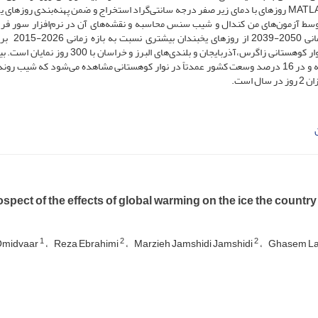
مکان(یاخته) می‌باشند.سپس از طریق کد نویسی در نرم‌افزار MATLAB روزهای با دمای زیر صفر درجه سانتی‌گراد استخراج و ضمن پهنه‌بندی رو
وسط آزمون‌های من کندال و شیب سنس محاسبه و نقشه‌های آن در نرم‌افزار سور فر
گردید. نتایج نشان داد که اکثر ماه‌های سرد سا
می‌باشند. بیشترین روزهای یخبندان کشور در ماه فوریه و در نوار کوهستانی زاگرس،آذربایجان و بلندی‌های البرز
وسعت مکانی روند منفی روزهای یخبندان کشور نیز در ماه فوریه و در 16 درصد وسعت کشور عمدتاً در نوار کوهستانی مشاهده می‌شود که شی
spect of the effects of global warming on the ice the countr
1
2
2
Omidvaar
Reza Ebrahimi
Marzieh Jamshidi Jamshidi
Ghasem La