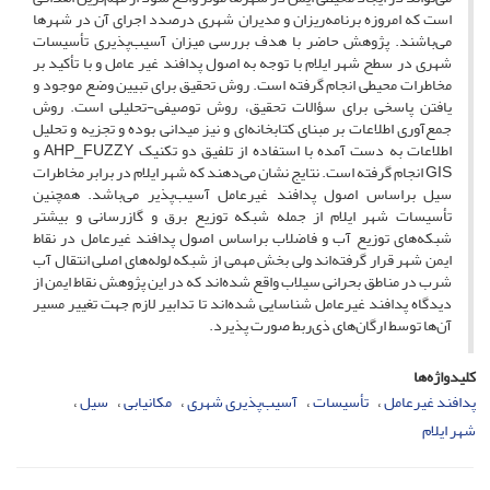
است که امروزه برنامه‌ریزان و مدیران شهری درصدد اجرای آن در شهرها
می‌باشند. پژوهش حاضر با هدف بررسی میزان آسیب‌پذیری تأسیسات
شهری در سطح شهر ایلام با توجه به اصول پدافند غیر عامل و با تأکید بر
مخاطرات محیطی انجام گرفته است. روش تحقیق برای تبیین وضع موجود و
یافتن پاسخی برای سؤالات تحقیق، روش توصیفی-تحلیلی است. روش
جمع‌آوری اطلاعات بر مبنای کتابخانه‌ای و نیز میدانی بوده و تجزیه و تحلیل
اطلاعات به دست آمده با استفاده از تلفیق دو تکنیک AHP_FUZZY و
GIS انجام گرفته است. نتایج نشان می‌دهند که شهر ایلام در برابر مخاطرات
سیل براساس اصول پدافند غیرعامل آسیب‌پذیر می‌باشد. همچنین
تأسیسات شهر ایلام از جمله شبکه توزیع برق و گاز‌رسانی و بیشتر
شبکه‌های توزیع آب و فاضلاب براساس اصول پدافند غیرعامل در نقاط
ایمن شهر قرار گرفته‌اند ولی بخش مهمی از شبکه لوله‌های اصلی انتقال آب
شرب در مناطق بحرانی سیلاب واقع شده‌اند که در این پژوهش نقاط ایمن از
دیدگاه پدافند غیرعامل شناسایی شده‌اند تا تدابیر لازم جهت تغییر مسیر
آن‌ها توسط ارگان‌های ذی‌ربط صورت پذیرد.
کلیدواژه‌ها
پدافند غیرعامل
تأسیسات
آسیب‌پذیری شهری
مکانیابی
سیل
شهر ایلام