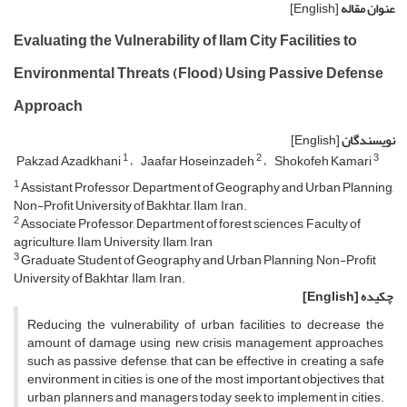
عنوان مقاله
[English]
Evaluating the Vulnerability of Ilam City Facilities to
Environmental Threats (Flood) Using Passive Defense
Approach
نویسندگان
[English]
1
2
3
Pakzad Azadkhani
Jaafar Hoseinzadeh
Shokofeh Kamari
1
Assistant Professor, Department of Geography and Urban Planning,
Non-Profit University of Bakhtar, Ilam, Iran.
2
Associate Professor, Department of forest sciences, Faculty of
agriculture, Ilam University, Ilam, Iran
3
Graduate Student of Geography and Urban Planning, Non-Profit
University of Bakhtar, Ilam, Iran.
چکیده
[English]
Reducing the vulnerability of urban facilities to decrease the
amount of damage using new crisis management approaches,
such as passive defense, that can be effective in creating a safe
environment in cities is one of the most important objectives that
urban planners and managers today seek to implement in cities.