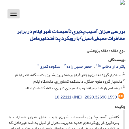
Toggle
vigation
بررسی میزان آسیب پذیری تأسیسات شهر ایلام در برابر
مخاطرات محیطی(سیل) با رویکرد پدافندغیرعامل
نوع مقاله : مقاله پژوهشی
نویسندگان
3
2
1
پاکزاد آزادخانی
جعفر حسین زاده
شکوفه کمری
1
استادیار گروه معماری و جغرافیا و برنامه ریزی شهری، دانشگاه باختر ایلام
2
دانشیار گروه علوم جنگل، دانشکده کشاورزی، دانشگاه ایلام
3
کارشناسی ارشد جغرافیا و برنامه ریزی شهری، دانشگاه باختر ایلام
10.22111/JNEH.2020.32690.1599
چکیده
کاهش آسیب‌پذیری تأسیسات شهری جهت تقلیل میزان خسارات با
بهره‌گیری از رویکردهای جدید مدیریت بحران از قبیل پدافند غیرعامل که
می‌تواند در ایجاد محیطی ایمن در شهرها مؤثر واقع شود از مهم‌ترین اهدافی